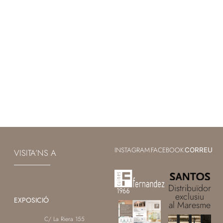
INSTAGRAM
FACEBOOK
|
|
CORREU
VISITA’NS A
Distribuïdor
exclusiu
EXPOSICIÓ
al Maresme
C/ La Riera 155