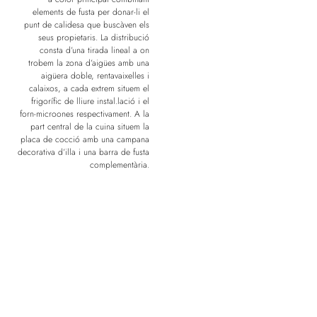
elements de fusta per donar-li el
punt de calidesa que buscàven els
seus propietaris. La distribució
consta d’una tirada lineal a on
trobem la zona d’aigües amb una
aigüera doble, rentavaixelles i
calaixos, a cada extrem situem el
frigorífic de lliure instal.lació i el
forn-microones respectivament. A la
part central de la cuina situem la
placa de cocció amb una campana
decorativa d’illa i una barra de fusta
complementària.