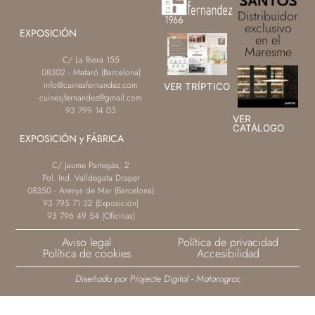
Distribuidor
exclusivo
EXPOSICIÓN
en el
Maresme
C/ La Riera 155
08302 - Mataró (Barcelona)
info@cuinesfernandez.com
VER TRÍPTICO
cuinesjfernandez@gmail.com
93 799 14 03
VER
CATÁLOGO
EXPOSICIÓN y FÁBRICA
C/ Jaume Partegàs, 2
Pol. Ind. Valldegata Draper
08350 - Arenys de Mar (Barcelona)
93 795 71 32 (Exposición)
93 796 49 54 (Oficinas)
Aviso legal
Política de privacidad
Política de cookies
Accesibilidad
Diseñado por Projecte Digital - Matarogroc