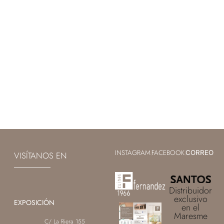
INSTAGRAM
FACEBOOK
|
|
CORREO
VISÍTANOS EN
Distribuidor
exclusivo
EXPOSICIÓN
en el
Maresme
C/ La Riera 155