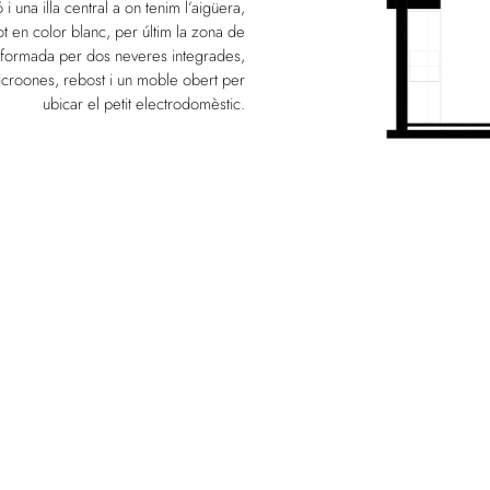
 i una illa central a on tenim l’aigüera,
ot en color blanc, per últim la zona de
 formada per dos neveres integrades,
icroones, rebost i un moble obert per
ubicar el petit electrodomèstic.