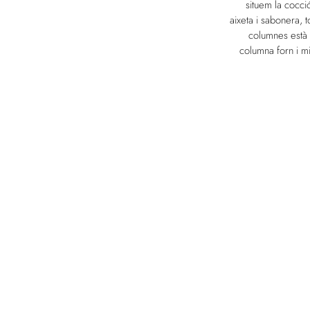
situem la cocció
aixeta i sabonera, t
columnes està
columna forn i m