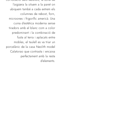
l’aigüera la situem a la paret on
ubiquem també a cada extrem els
columnes de rebost, forn,
microones i frigorífic americà. Una
cuina d’estètica moderna sense
tiradors amb el blanc com a color
predominant i la combinació de
fusta al terra i aplacats entre
mobles, el taulell es va triar un
porcelànic de la casa Neolith model
Calatorao que contrasta i encaixa
perfectament amb la resta
d’elements.