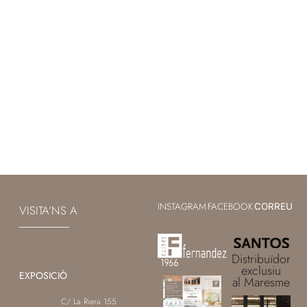
INSTAGRAM
FACEBOOK
|
|
CORREU
VISITA’NS A
Distribuïdor
exclusiu
EXPOSICIÓ
al Maresme
C/ La Riera 155