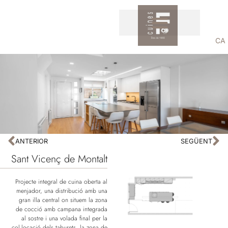
CA
ANTERIOR
SEGÜENT
Sant Vicenç de Montalt
Projecte integral de cuina oberta al
menjador, una distribució amb una
gran illa central on situem la zona
de cocció amb campana integrada
al sostre i una volada final per la
col.locació dels taburets, la zona de