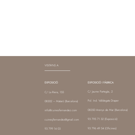
VISITA’NS A
EXPOSICIÓ
EXPOSICIÓ I FÀBRICA
C/ Jaume Partegàs, 2
C/ La Riera, 155
Pol. Ind. Valldegata Draper
08302 – Mataró (Barcelona)
08350 Arenys de Mar (Barcelona)
info@cuinesfernandez.com
93 795 71 32
(Exposició)
cuinesjfernandez@gmail.com
93 796 49 54
(Oficines)
93 799 14 03