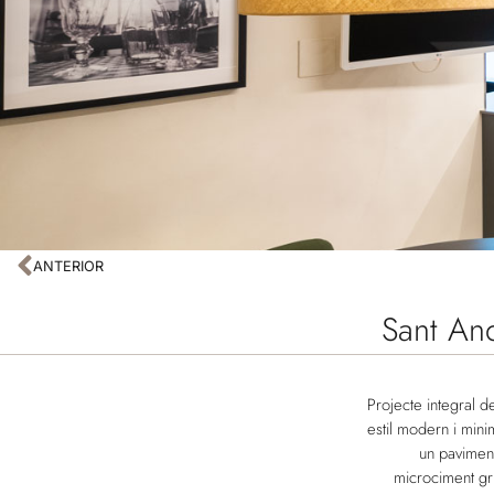
ANTERIOR
Sant An
Projecte integral d
estil modern i mini
un paviment
microciment gris