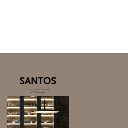
Distribuïdor exclusiu
al Maresme