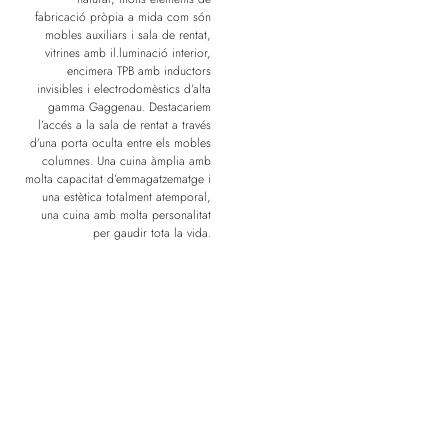
fabricació pròpia a mida com són
mobles auxiliars i sala de rentat,
vitrines amb il.luminació interior,
encimera TPB amb inductors
invisibles i electrodomèstics d’alta
gamma Gaggenau. Destacariem
l’accés a la sala de rentat a través
d’una porta oculta entre els mobles
columnes. Una cuina àmplia amb
molta capacitat d’emmagatzematge i
una estètica totalment atemporal,
una cuina amb molta personalitat
per gaudir tota la vida.