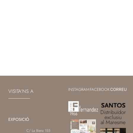
INSTAGRAM
FACEBOOK
|
|
CORREU
VISITA’NS A
Distribuïdor
exclusiu
EXPOSICIÓ
al Maresme
C/ La Riera 155