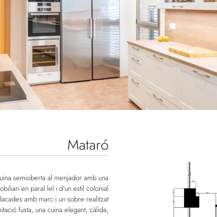
Mataró
cuina semioberta al menjador amb una
biliari en paral·lel i d’un estil colonial
acades amb marc i un sobre realitzat
itació fusta, una cuina elegant, càlida,