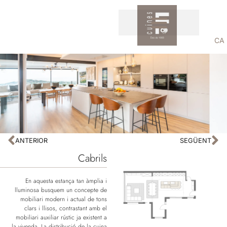
CA
ANTERIOR
SEGÜENT
Cabrils
En aquesta estança tan àmplia i
lluminosa busquem un concepte de
mobiliari modern i actual de tons
clars i llisos, contrastant amb el
mobiliari auxiliar rústic ja existent a
la vivenda. La distribució de la cuina