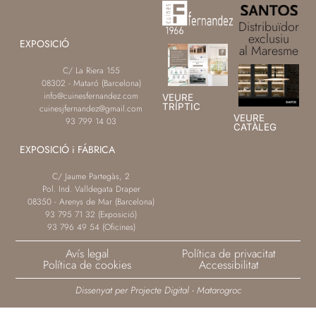
Distribuïdor
exclusiu
EXPOSICIÓ
al Maresme
C/ La Riera 155
08302 - Mataró (Barcelona)
info@cuinesfernandez.com
VEURE
TRÍPTIC
cuinesjfernandez@gmail.com
VEURE
93 799 14 03
CATÀLEG
EXPOSICIÓ i FÁBRICA
C/ Jaume Partegàs, 2
Pol. Ind. Valldegata Draper
08350 - Arenys de Mar (Barcelona)
93 795 71 32 (Exposició)
93 796 49 54 (Oficines)
Avís legal
Política de privacitat
Política de cookies
Accessibilitat
Dissenyat per Projecte Digital - Matarogroc