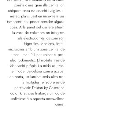
consta d’una gran illa central on
ubiquem zona de cocció i aigües al
mateix pla situant en un extrem uns
tamborets per poder prendre alguna
cosa. A la paret del darrere situem
la zona de columnes on integrem
els electrodomèstics com són
frigorífics, vinoteca, forn i
microones amb una zona central de
treball molt útil per ubicar el petit
electrodomèstic. El mobiliari és de
fabricació pròpia i a mida utilitzant
el model Barcelona com a acabat
de porta, un laminat seda ultra mat
antiditades, el sobre és de
porcelànic Dekton by Cosentino
color Kira, que li atorga un toc de
sofisticació a aquesta meravellosa
cuina.