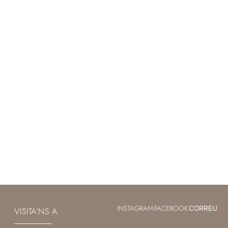
INSTAGRAM
FACEBOOK
|
|
CORREU
VISITA’NS A