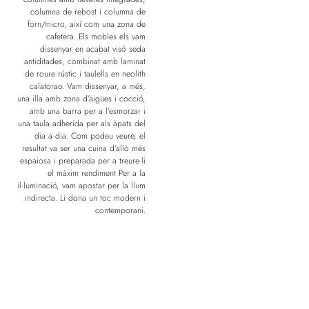
columna de rebost i columna de
forn/micro, així com una zona de
cafetera. Els mobles els vam
dissenyar en acabat visó seda
antiditades, combinat amb laminat
de roure rústic i taulells en neolith
calatorao. Vam dissenyar, a més,
una illa amb zona d’aigües i cocció,
amb una barra per a l’esmorzar i
una taula adherida per als àpats del
dia a dia. Com podeu veure, el
resultat va ser una cuina d’allò més
espaiosa i preparada per a treure-li
el màxim rendiment Per a la
il·luminació, vam apostar per la llum
indirecta. Li dona un toc modern i
contemporani.