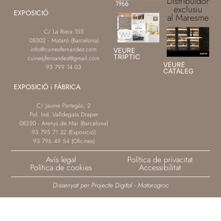
Distribuïdor
exclusiu
EXPOSICIÓ
al Maresme
C/ La Riera 155
08302 - Mataró (Barcelona)
info@cuinesfernandez.com
VEURE
TRÍPTIC
cuinesjfernandez@gmail.com
VEURE
93 799 14 03
CATÀLEG
EXPOSICIÓ i FÁBRICA
C/ Jaume Partegàs, 2
Pol. Ind. Valldegata Draper
08350 - Arenys de Mar (Barcelona)
93 795 71 32 (Exposició)
93 796 49 54 (Oficines)
Avís legal
Política de privacitat
Política de cookies
Accessibilitat
Dissenyat per Projecte Digital - Matarogroc