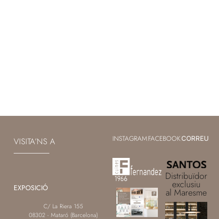
INSTAGRAM
FACEBOOK
|
|
CORREU
VISITA’NS A
Distribuïdor
exclusiu
EXPOSICIÓ
al Maresme
C/ La Riera 155
08302 - Mataró (Barcelona)