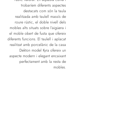
trobaríem diferents aspectes
destacats com són la taula
realitzada amb taulell massís de
roure rústic, el doble nivell dels
mobles alts situats sobre l’aigüera i
el moble obert de fusta que ofereix
diferents funcions. El taulell i aplacat
realitzat amb porcelànic de la casa
Dekton model Kyra ofereix un
aspecte modern i elegant encaixant
perfectament amb la resta de
mobles.