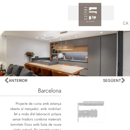
CA
ANTERIOR
SEGÜENT
Barcelona
Projecte de cuina amb estança
oberta al menjador, amb mobiliari
fet a mida d’el.laboració pròpia
sense tiradors combina materials
lamintats llisos amb fusta de roure
rústic natural. En aquesta cuina i