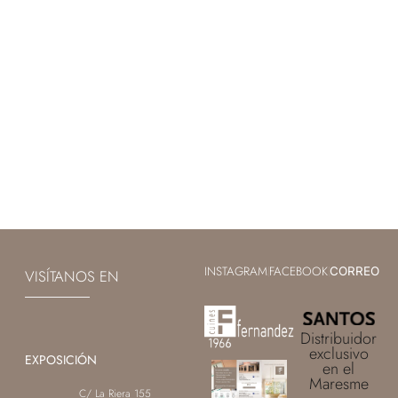
INSTAGRAM
FACEBOOK
|
|
CORREO
VISÍTANOS EN
Distribuidor
exclusivo
EXPOSICIÓN
en el
Maresme
C/ La Riera 155