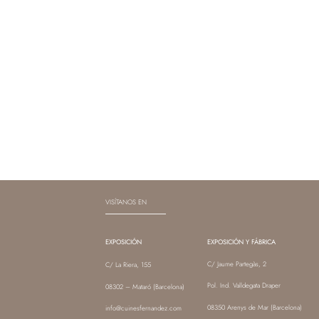
VISÍTANOS EN
EXPOSICIÓN
EXPOSICIÓN Y FÁBRICA
C/ Jaume Partegàs, 2
C/ La Riera, 155
Pol. Ind. Valldegata Draper
08302 – Mataró (Barcelona)
08350 Arenys de Mar (Barcelona)
info@cuinesfernandez.com